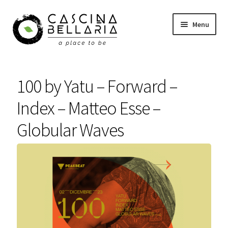
Vai
Vai
Menu
alla
al
navigazione
contenuto
Shop
100 by Yatu – Forward –
Eventi
Index – Matteo Esse –
Corsi
Globular Waves
Wellness
Carrello
Il mio account