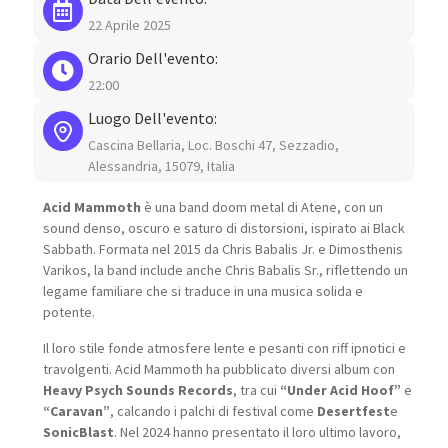
22 Aprile 2025
Orario Dell'evento:
22:00
Luogo Dell'evento:
Cascina Bellaria, Loc. Boschi 47, Sezzadio,
Alessandria, 15079, Italia
Acid Mammoth
è una band doom metal di Atene, con un
sound denso, oscuro e saturo di distorsioni, ispirato ai Black
Sabbath. Formata nel 2015 da Chris Babalis Jr. e Dimosthenis
Varikos, la band include anche Chris Babalis Sr., riflettendo un
legame familiare che si traduce in una musica solida e
potente.
Il loro stile fonde atmosfere lente e pesanti con riff ipnotici e
travolgenti. Acid Mammoth ha pubblicato diversi album con
Heavy Psych Sounds Records
, tra cui
“Under Acid Hoof”
e
“Caravan”
, calcando i palchi di festival come
Desertfest
e
SonicBlast
. Nel 2024 hanno presentato il loro ultimo lavoro,