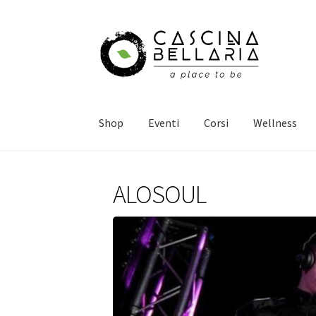
Vai
Vai
alla
al
navigazione
contenuto
Shop
Eventi
Corsi
Wellness
ALOSOUL