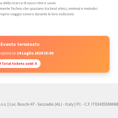
della ricerca di nuovi ritmi e suoni.
camente Techno che spaziano tra beat etnici, minimal e melodici
oprio viaggio sonoro durante le loro esibizioni.
Evento terminato
expired on
14 Luglio 2024 15:00
 Total tickets sold: 0
s. | Loc. Boschi 47 - Sezzadio (AL) - Italy | P.I. - C.F. IT0243559006