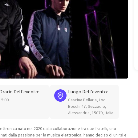
Orario Dell'evento:
Luogo Dell'evento:
15:00
Cascina Bellaria, Loc.
Boschi 47, Sezzadio,
Alessandria, 15079, Italia
ettronica nato nel 2020 dalla collaborazione tra due fratelli, uno
nati dalla passione per la musica elettronica, hanno deciso di unirsi e