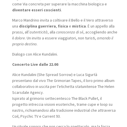
come Via concreta per superare la macchina biologica e
diventare
esseri
coscienti
.
Marco Mandrino invita a coltivare il Bello e il Vero attraverso
una
disciplina
guerriera
,
fisica
e
mistica
. È un appello alla
prassi, all’
autenticità
, alla
conoscenza di sé
, accogliendo anche
il
dolore
. Un invito a essere viaggiatori, non turisti,
amando il
proprio destino
.
Dialogo con Alice Kundalini.
Concerto Live dalle 22.00
:
Alice Kundalini (She Spread Sorrow) e Luca Sigurtà
presentano dal vivo The Grimorian Tapes, il loro primo album
collaborativo in uscita per l’etichetta statunitense The Helen
Scarsdale Agency.
Ispirato al grimorio settecentesco The Black Pullet, il
progetto intreccia visioni esoteriche, trame cupe e loop su
nastro, richiamandosi alla tradizione industrial che attraversa
Coil, Psychic TV e Current 93.
Un rituale sonoro che non cerca lo spettacolo, ma la forza