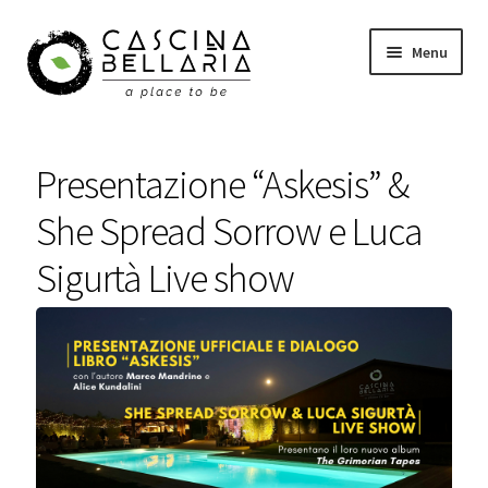
Vai
Vai
Menu
alla
al
navigazione
contenuto
Shop
Presentazione “Askesis” &
Eventi
She Spread Sorrow e Luca
Corsi
Sigurtà Live show
Wellness
Carrello
Il mio account