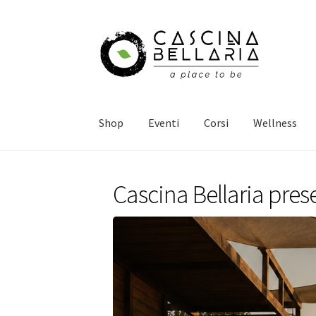
Vai
Vai
alla
al
navigazione
contenuto
Shop
Eventi
Corsi
Wellness
Cascina Bellaria prese