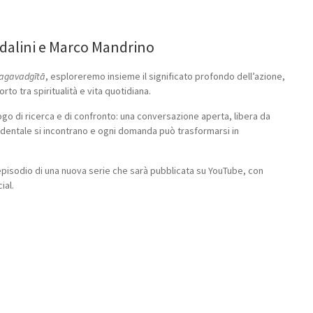
ndalini e Marco Mandrino
agavadgītā
, esploreremo insieme il significato profondo dell’azione,
rto tra spiritualità e vita quotidiana.
ogo di ricerca e di confronto: una conversazione aperta, libera da
identale si incontrano e ogni domanda può trasformarsi in
 episodio di una nuova serie che sarà pubblicata su YouTube, con
ial.