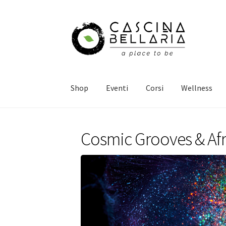
Vai
Vai
alla
al
navigazione
contenuto
Shop
Eventi
Corsi
Wellness
Cosmic Grooves & Afr