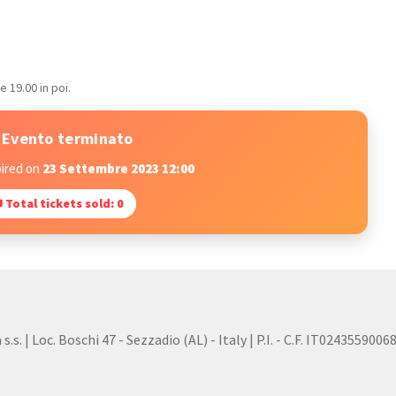
e 19.00 in poi.
Evento terminato
pired on
23 Settembre 2023 12:00
 Total tickets sold: 0
s. | Loc. Boschi 47 - Sezzadio (AL) - Italy | P.I. - C.F. IT0243559006