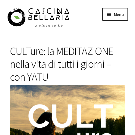
Vai
Vai
Menu
alla
al
navigazione
contenuto
Shop
CULTure: la MEDITAZIONE
Eventi
nella vita di tutti i giorni –
Corsi
con YATU
Wellness
Carrello
Il mio account