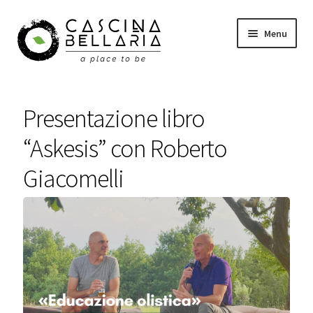
Vai
Vai
Menu
alla
al
navigazione
contenuto
Shop
Presentazione libro
Eventi
“Askesis” con Roberto
Corsi
Giacomelli
Wellness
Carrello
Il mio account