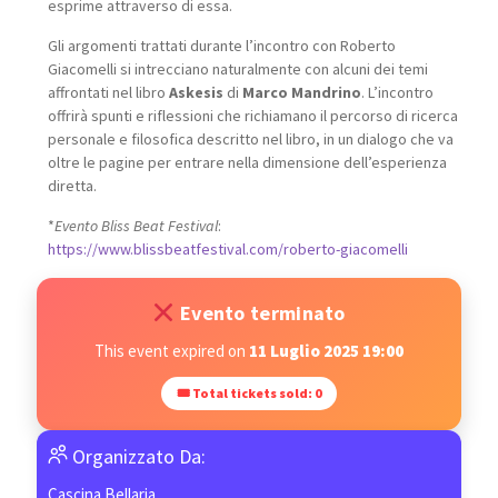
esprime attraverso di essa.
Gli argomenti trattati durante l’incontro con Roberto
Giacomelli si intrecciano naturalmente con alcuni dei temi
affrontati nel libro
Askesis
di
Marco Mandrino
. L’incontro
offrirà spunti e riflessioni che richiamano il percorso di ricerca
personale e filosofica descritto nel libro, in un dialogo che va
oltre le pagine per entrare nella dimensione dell’esperienza
diretta.
*
Evento Bliss Beat Festival
:
https://www.blissbeatfestival.com/roberto-giacomelli
Evento terminato
This event expired on
11 Luglio 2025 19:00
🎟 Total tickets sold: 0
Organizzato Da:
Cascina Bellaria