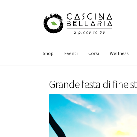
Vai
Vai
alla
al
navigazione
contenuto
Shop
Eventi
Corsi
Wellness
Grande festa di fine 