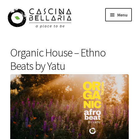
Vai
Vai
Menu
alla
al
navigazione
contenuto
Shop
Organic House – Ethno
Eventi
Beats by Yatu
Corsi
Wellness
Carrello
Il mio account