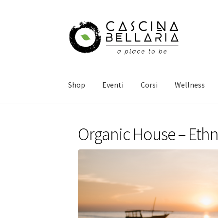
Vai
Vai
alla
al
navigazione
contenuto
Shop
Eventi
Corsi
Wellness
Organic House – Ethn