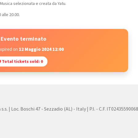
 Musica selezionata e creata da Yatu.
 alle 20.00.
Evento terminato
expired on
12 Maggio 2024 12:00
 Total tickets sold: 0
s. | Loc. Boschi 47 - Sezzadio (AL) - Italy | P.I. - C.F. IT0243559006