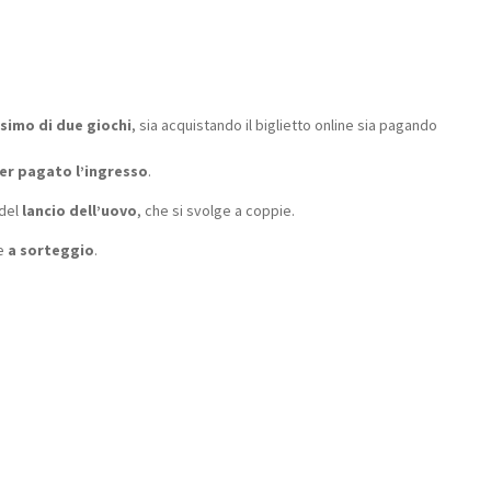
ssimo di due giochi
, sia acquistando il biglietto online sia pagando
er pagato l’ingresso
.
 del
lancio dell’uovo
, che si svolge a coppie.
te
a sorteggio
.