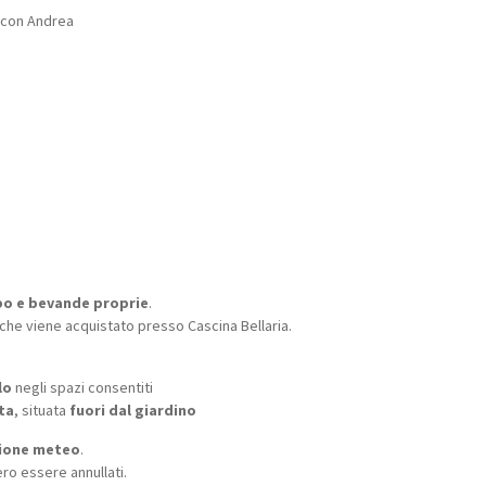
0 con Andrea
bo e bevande proprie
.
he viene acquistato presso Cascina Bellaria.
lo
negli spazi consentiti
ta
, situata
fuori dal giardino
zione meteo
.
ro essere annullati.