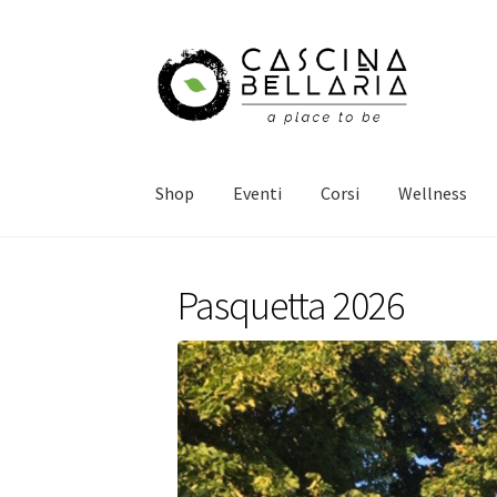
Vai
Vai
alla
al
navigazione
contenuto
Shop
Eventi
Corsi
Wellness
Pasquetta 2026