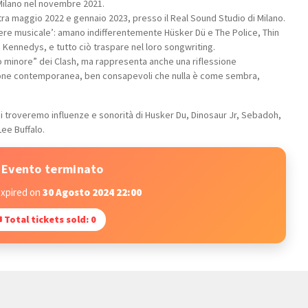
 Milano nel novembre 2021.
, tra maggio 2022 e gennaio 2023, presso il Real Sound Studio di Milano.
nere musicale’: amano indifferentemente Hüsker Dü e The Police, Thin
 Kennedys, e tutto ciò traspare nel loro songwriting.
o minore” dei Clash, ma rappresenta anche una riflessione
zione contemporanea, ben consapevoli che nulla è come sembra,
cui troveremo influenze e sonorità di Husker Du, Dinosaur Jr, Sebadoh,
ee Buffalo.
Evento terminato
expired on
30 Agosto 2024 22:00
 Total tickets sold: 0