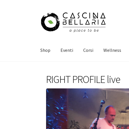
Vai
Vai
alla
al
navigazione
contenuto
Shop
Eventi
Corsi
Wellness
RIGHT PROFILE live