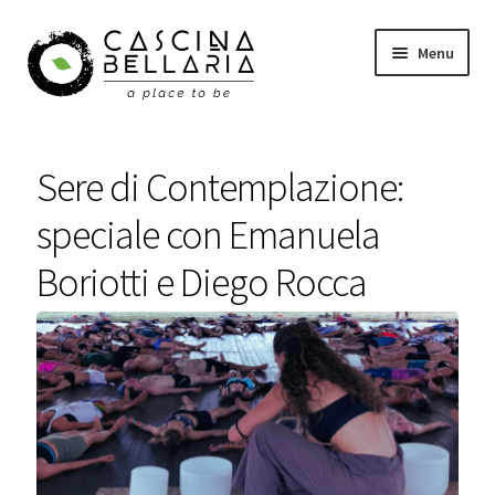
Vai
Vai
Menu
alla
al
navigazione
contenuto
Shop
Sere di Contemplazione:
Eventi
speciale con Emanuela
Corsi
Boriotti e Diego Rocca
Wellness
Carrello
Il mio account