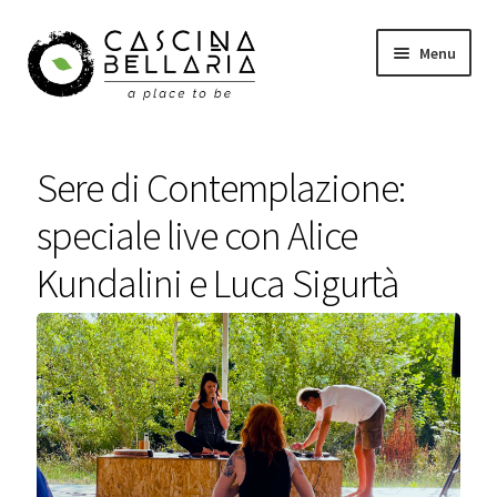
Vai
Vai
Menu
alla
al
navigazione
contenuto
Shop
Sere di Contemplazione:
Eventi
speciale live con Alice
Corsi
Kundalini e Luca Sigurtà
Wellness
Carrello
Il mio account