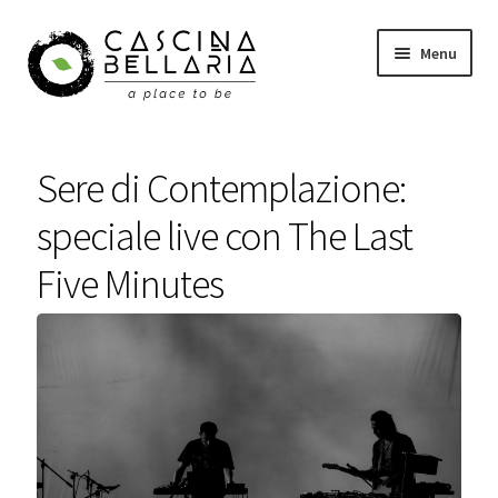
Vai
Vai
Menu
alla
al
navigazione
contenuto
Shop
Sere di Contemplazione:
Eventi
speciale live con The Last
Corsi
Five Minutes
Wellness
Carrello
Il mio account