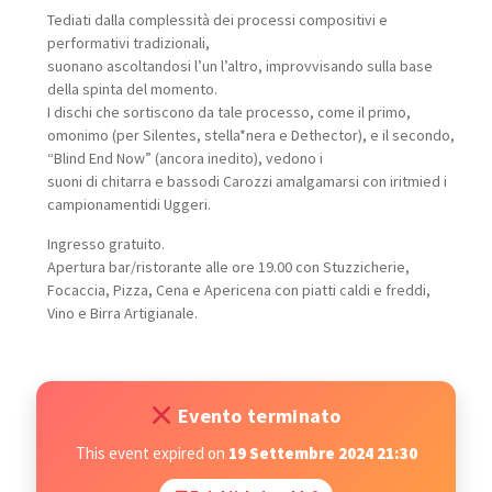
Tediati dalla complessità dei processi compositivi e
performativi tradizionali,
suonano ascoltandosi l’un l’altro, improvvisando sulla base
della spinta del momento.
I dischi che sortiscono da tale processo, come il primo,
omonimo (per Silentes, stella*nera e Dethector), e il secondo,
“Blind End Now” (ancora inedito), vedono i
suoni di chitarra e basso
di Carozzi amalgamarsi con i
ritmi
ed i
campionamenti
di Uggeri.
Ingresso gratuito.
Apertura bar/ristorante alle ore 19.00 con Stuzzicherie,
Focaccia, Pizza, Cena e Apericena con piatti caldi e freddi,
Vino e Birra Artigianale.
Evento terminato
This event expired on
19 Settembre 2024 21:30