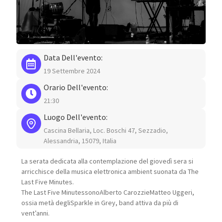
Data Dell'evento:
19 Settembre 2024
Orario Dell'evento:
21:30
Luogo Dell'evento:
Cascina Bellaria, Loc. Boschi 47, Sezzadio,
Alessandria, 15079, Italia
La serata dedicata alla contemplazione del giovedì sera si
arricchisce della musica elettronica ambient suonata da The
Last Five Minutes.
The Last Five Minutes
sono
Alberto Carozzi
e
Matteo Uggeri,
ossia metà degli
Sparkle in Grey, band attiva da più di
vent’anni
.