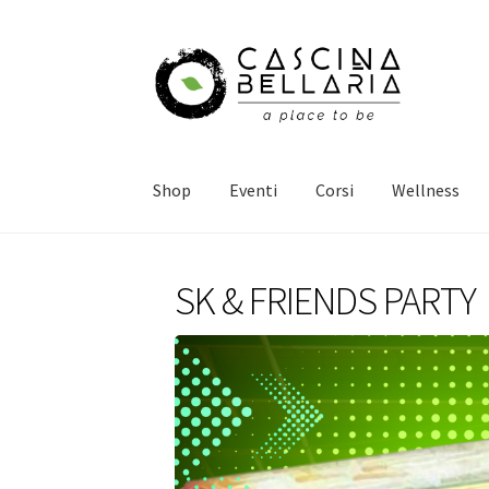
Vai
Vai
alla
al
navigazione
contenuto
Shop
Eventi
Corsi
Wellness
SK & FRIENDS PARTY