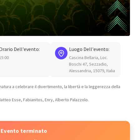
Orario Dell'evento:
Luogo Dell'evento:
15:00
Cascina Bellaria, Loc.
Boschi 47, Sezzadio,
Alessandria, 15079, Italia
atura a celebrare il divertimento, la libertà e la leggerezza della
Matteo Esse, Fabianitos, Enry, Alberto Palazzolo.
Evento terminato