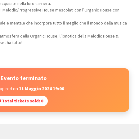
quisite nella loro carriera.
oni Melodic/Progressive House mescolati con l’Organic House con
cale e mentale che incorpora tutto il meglio che il mondo della musica
l’atmosfera della Organic House, l’ipnotica della Melodic House &
set ha tutto!
Evento terminato
expired on
11 Maggio 2024 19:00
 Total tickets sold: 0