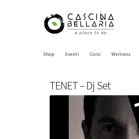
Vai
Vai
alla
al
navigazione
contenuto
Shop
Eventi
Corsi
Wellness
TENET – Dj Set