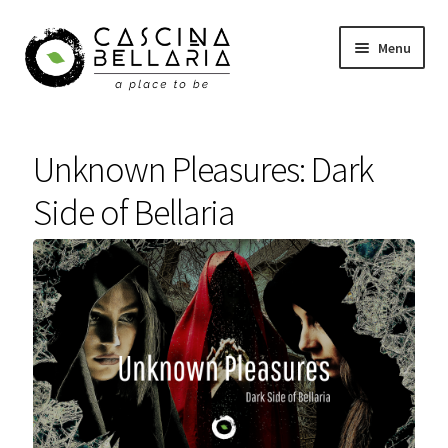
Vai
Vai
Menu
alla
al
navigazione
contenuto
Shop
Unknown Pleasures: Dark
Eventi
Side of Bellaria
Corsi
Wellness
Carrello
Il mio account