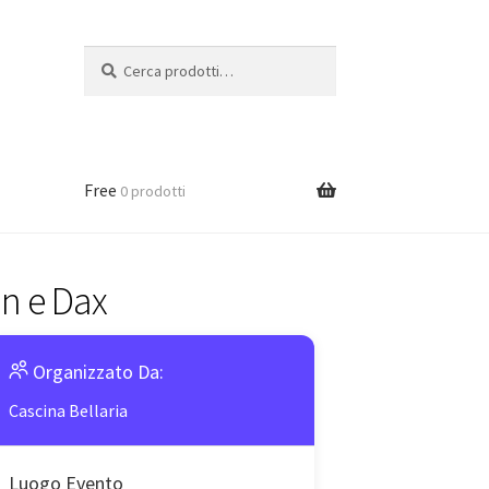
Cerca:
Cerca
Free
0 prodotti
on e Dax
Organizzato Da:
Cascina Bellaria
Luogo Evento