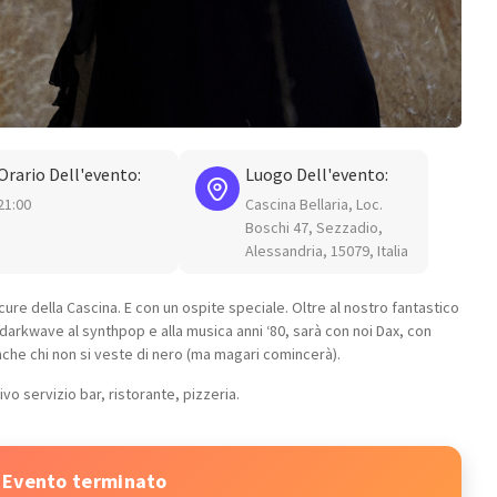
Orario Dell'evento:
Luogo Dell'evento:
21:00
Cascina Bellaria, Loc.
Boschi 47, Sezzadio,
Alessandria, 15079, Italia
re della Cascina. E con un ospite speciale. Oltre al nostro fantastico
darkwave al synthpop e alla musica anni ‘80, sarà con noi Dax, con
nche chi non si veste di nero (ma magari comincerà).
ivo servizio bar, ristorante, pizzeria.
Evento terminato