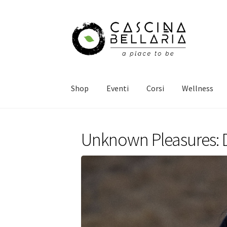
Vai
Vai
alla
al
navigazione
contenuto
Shop
Eventi
Corsi
Wellness
Unknown Pleasures: D