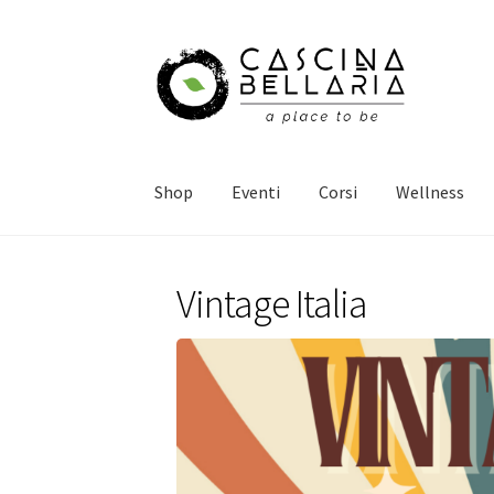
Vai
Vai
alla
al
navigazione
contenuto
Shop
Eventi
Corsi
Wellness
Vintage Italia