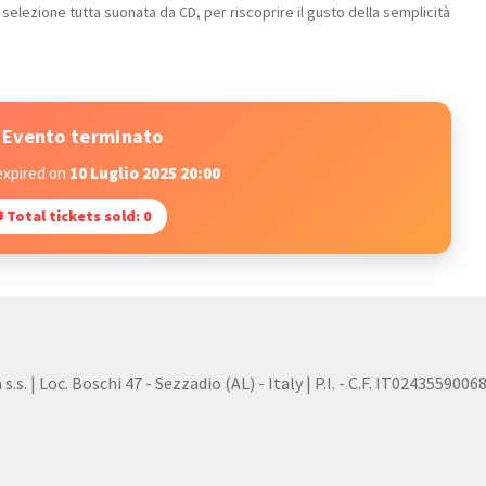
selezione tutta suonata da CD, per riscoprire il gusto della semplicità
Evento terminato
expired on
10 Luglio 2025 20:00
 Total tickets sold: 0
s. | Loc. Boschi 47 - Sezzadio (AL) - Italy | P.I. - C.F. IT0243559006