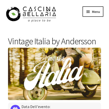
Vai
Vai
Menu
alla
al
navigazione
contenuto
Shop
Vintage Italia by Andersson
Eventi
Corsi
Wellness
Carrello
Il mio account
Data Dell'evento: