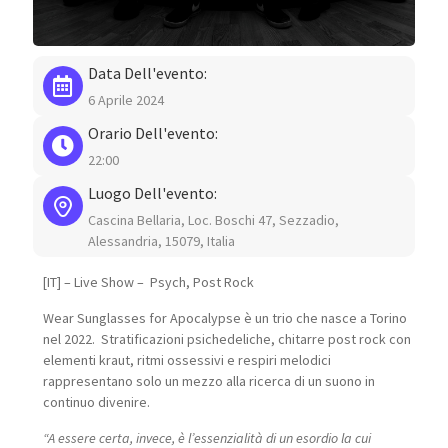
Data Dell'evento:
6 Aprile 2024
Orario Dell'evento:
22:00
Luogo Dell'evento:
Cascina Bellaria, Loc. Boschi 47, Sezzadio,
Alessandria, 15079, Italia
[IT] – Live Show – Psych, Post Rock
Wear Sunglasses for Apocalypse è un trio che nasce a Torino
nel 2022. Stratificazioni psichedeliche, chitarre post rock con
elementi kraut, ritmi ossessivi e respiri melodici
rappresentano solo un mezzo alla ricerca di un suono in
continuo divenire.
“A essere certa, invece, è l’essenzialità di un esordio la cui