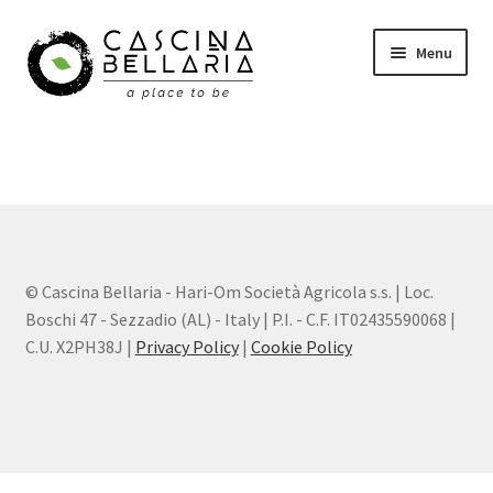
Vai
Vai
Menu
alla
al
navigazione
contenuto
Shop
Eventi
Corsi
© Cascina Bellaria - Hari-Om Società Agricola s.s. | Loc.
Wellness
Boschi 47 - Sezzadio (AL) - Italy | P.I. - C.F. IT02435590068 |
C.U. X2PH38J |
Privacy Policy
|
Cookie Policy
Carrello
Il mio account