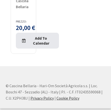
Cascina
Bellaria
PREZZO:
20,00
€
Add To
Calendar
© Cascina Bellaria - Hari-Om Società Agricola s.s. | Loc.
Boschi 47 - Sezzadio (AL) - Italy | P.I. - C.F. IT02435590068 |
C.U. X2PH38J |
Privacy Policy
|
Cookie Policy