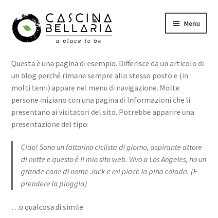
Vai
Vai
Menu
alla
al
navigazione
contenuto
Shop
Questa è una pagina di esempio. Differisce da un articolo di
un blog perché rimane sempre allo stesso posto e (in
Eventi
molti temi) appare nel menu di navigazione. Molte
persone iniziano con una pagina di Informazioni che li
Corsi
presentano ai visitatori del sito. Potrebbe apparire una
presentazione del tipo:
Wellness
Ciao! Sono un fattorino ciclista di giorno, aspirante attore
di notte e questo è il mio sito web. Vivo a Los Angeles, ho un
Carrello
grande cane di nome Jack e mi piace la piña colada. (E
prendere la pioggia)
Il mio account
…o qualcosa di simile: