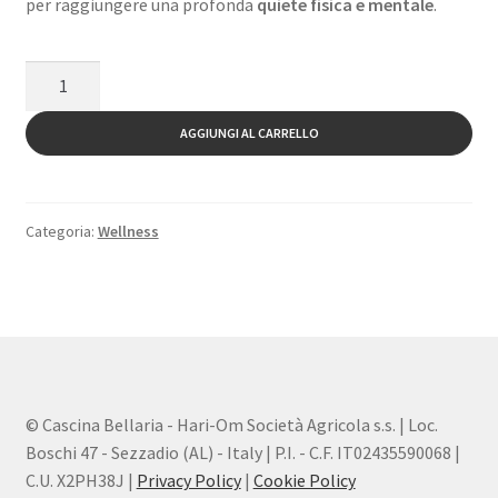
per raggiungere una profonda
quiete fisica e mentale
.
FLOATING
TOUCH
-
AGGIUNGI AL CARRELLO
1
ORA
quantità
Categoria:
Wellness
© Cascina Bellaria - Hari-Om Società Agricola s.s. | Loc.
Boschi 47 - Sezzadio (AL) - Italy | P.I. - C.F. IT02435590068 |
C.U. X2PH38J |
Privacy Policy
|
Cookie Policy