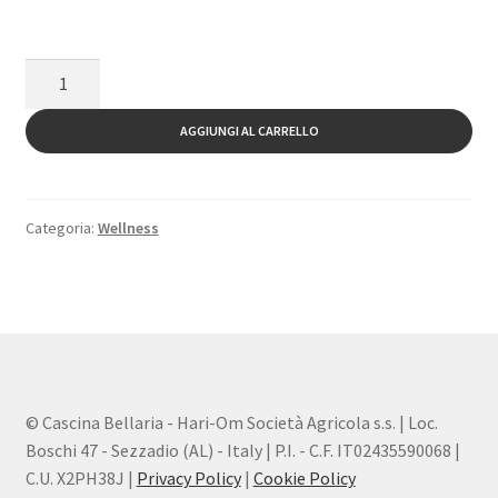
MASSAGGIO
SONORO
quantità
AGGIUNGI AL CARRELLO
Categoria:
Wellness
© Cascina Bellaria - Hari-Om Società Agricola s.s. | Loc.
Boschi 47 - Sezzadio (AL) - Italy | P.I. - C.F. IT02435590068 |
C.U. X2PH38J |
Privacy Policy
|
Cookie Policy