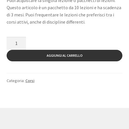
Puoi acquistare la singola lezione o pacchetti di lezioni.
Questo articolo è un pacchetto da 10 lezioni e ha scadenza
di 3 mesi. Puoi frequentare le lezioni che preferisci tra i
corsi attivi, anche di discipline differenti.
Pacchetto
10
Lezioni
AGGIUNGI AL CARRELLO
Yoga,
MMA
o
Categoria:
Corsi
Taiji
Quan
di
gruppo
quantità