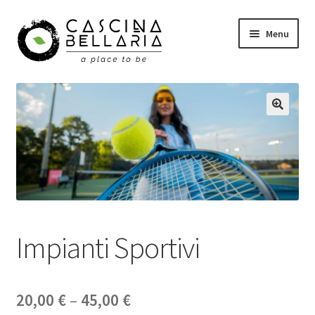
Vai
Vai
Menu
alla
al
navigazione
contenuto
Shop
Eventi
Corsi
Wellness
Carrello
Impianti Sportivi
Il mio account
20,00
€
–
45,00
€